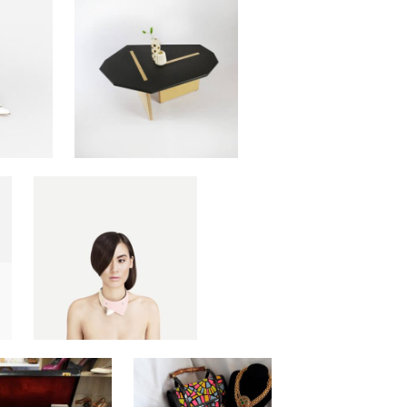
Anne-Sophie Lechevallier
anne-sophie@designfairparis.com
TÉL. +33 (0) +33 1 64 03 95 52
INFORMATION
Tenez-vous informer de nos dernières
actualités en vous abonnant à la News-
Letter des Puces du Design
S'ABONNER