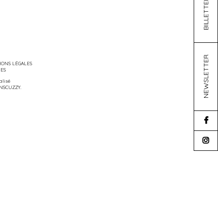
BILLETTERIE
NEWSLETTER
ONS LÉGALES
IES
éalisé
NSCUZZY
.