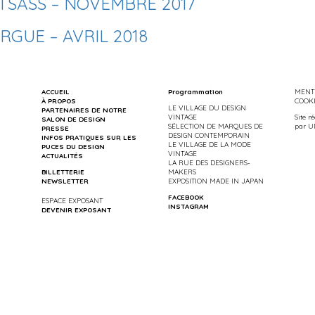
SASS – NOVEMBRE 2017
GUE – AVRIL 2018
ACCUEIL
Programmation
MENTI
À PROPOS
COOK
LE VILLAGE DU DESIGN
PARTENAIRES DE NOTRE
VINTAGE
Site r
SALON DE DESIGN
SÉLECTION DE MARQUES DE
par
U
PRESSE
DESIGN CONTEMPORAIN
INFOS PRATIQUES SUR LES
LE VILLAGE DE LA MODE
PUCES DU DESIGN
VINTAGE
ACTUALITÉS
LA RUE DES DESIGNERS-
BILLETTERIE
MAKERS
NEWSLETTER
EXPOSITION MADE IN JAPAN
FACEBOOK
ESPACE EXPOSANT
INSTAGRAM
DEVENIR EXPOSANT