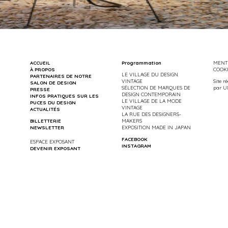
ACCUEIL
Programmation
MENTI
À PROPOS
COOK
LE VILLAGE DU DESIGN
PARTENAIRES DE NOTRE
VINTAGE
Site r
SALON DE DESIGN
SÉLECTION DE MARQUES DE
par
U
PRESSE
DESIGN CONTEMPORAIN
INFOS PRATIQUES SUR LES
LE VILLAGE DE LA MODE
PUCES DU DESIGN
VINTAGE
ACTUALITÉS
LA RUE DES DESIGNERS-
BILLETTERIE
MAKERS
NEWSLETTER
EXPOSITION MADE IN JAPAN
FACEBOOK
ESPACE EXPOSANT
INSTAGRAM
DEVENIR EXPOSANT