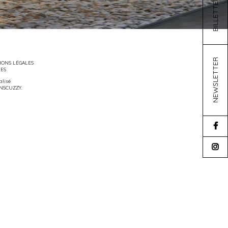
BILLETTERIE
NEWSLETTER
ONS LÉGALES
IES
éalisé
NSCUZZY
.