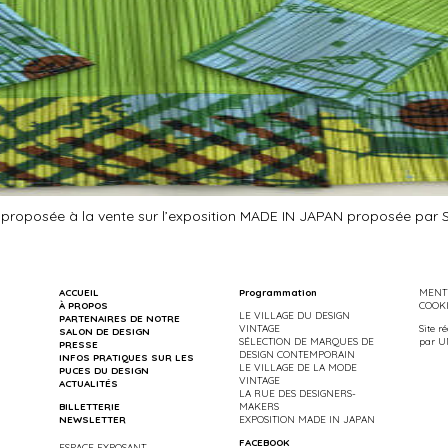
ra proposée à la vente sur l’exposition MADE IN JAPAN proposée par
ACCUEIL
Programmation
MENTI
À PROPOS
COOK
LE VILLAGE DU DESIGN
PARTENAIRES DE NOTRE
VINTAGE
Site r
SALON DE DESIGN
SÉLECTION DE MARQUES DE
par
U
PRESSE
DESIGN CONTEMPORAIN
INFOS PRATIQUES SUR LES
LE VILLAGE DE LA MODE
PUCES DU DESIGN
VINTAGE
ACTUALITÉS
LA RUE DES DESIGNERS-
BILLETTERIE
MAKERS
NEWSLETTER
EXPOSITION MADE IN JAPAN
FACEBOOK
ESPACE EXPOSANT