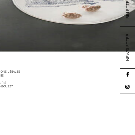
BILLETTERIE
NEWSLETTER
ONS LÉGALES
IES
éalisé
NSCUZZY
.