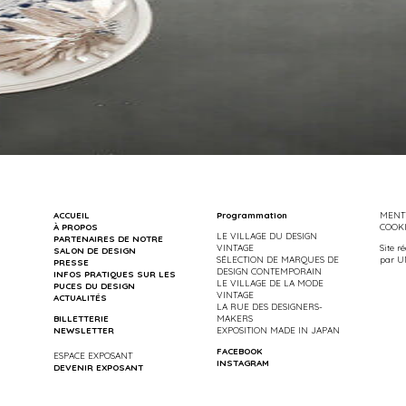
ACCUEIL
Programmation
MENTI
À PROPOS
COOK
LE VILLAGE DU DESIGN
PARTENAIRES DE NOTRE
VINTAGE
Site r
SALON DE DESIGN
SÉLECTION DE MARQUES DE
par
U
PRESSE
DESIGN CONTEMPORAIN
INFOS PRATIQUES SUR LES
LE VILLAGE DE LA MODE
PUCES DU DESIGN
VINTAGE
ACTUALITÉS
LA RUE DES DESIGNERS-
BILLETTERIE
MAKERS
NEWSLETTER
EXPOSITION MADE IN JAPAN
FACEBOOK
ESPACE EXPOSANT
INSTAGRAM
DEVENIR EXPOSANT