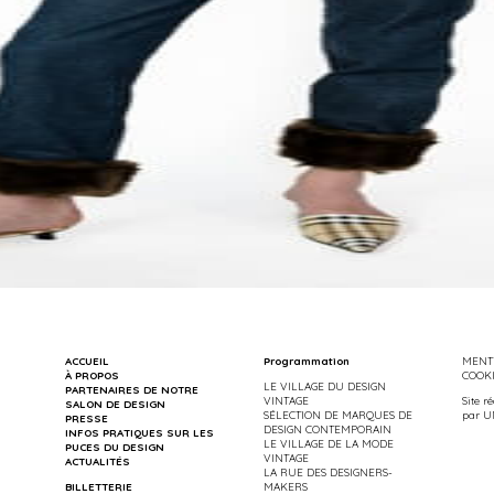
ACCUEIL
Programmation
MENTI
À PROPOS
COOK
LE VILLAGE DU DESIGN
PARTENAIRES DE NOTRE
VINTAGE
Site r
SALON DE DESIGN
SÉLECTION DE MARQUES DE
par
U
PRESSE
DESIGN CONTEMPORAIN
INFOS PRATIQUES SUR LES
LE VILLAGE DE LA MODE
PUCES DU DESIGN
VINTAGE
ACTUALITÉS
LA RUE DES DESIGNERS-
BILLETTERIE
MAKERS