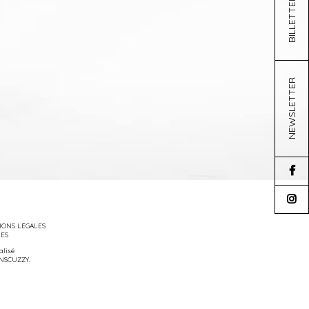
BILLETTERIE
NEWSLETTER
ONS LÉGALES
IES
éalisé
NSCUZZY
.