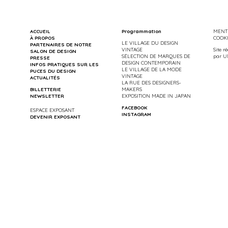
ACCUEIL
Programmation
MENTI
À PROPOS
COOK
LE VILLAGE DU DESIGN
PARTENAIRES DE NOTRE
VINTAGE
Site r
SALON DE DESIGN
SÉLECTION DE MARQUES DE
par
U
PRESSE
DESIGN CONTEMPORAIN
INFOS PRATIQUES SUR LES
LE VILLAGE DE LA MODE
PUCES DU DESIGN
VINTAGE
ACTUALITÉS
LA RUE DES DESIGNERS-
BILLETTERIE
MAKERS
NEWSLETTER
EXPOSITION MADE IN JAPAN
FACEBOOK
ESPACE EXPOSANT
INSTAGRAM
DEVENIR EXPOSANT