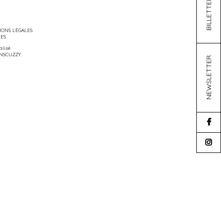
BILLETTERIE
ONS LÉGALES
IES
éalisé
NSCUZZY
.
NEWSLETTER