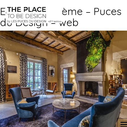
E&E Esprit XXème – Puces
du Design – web