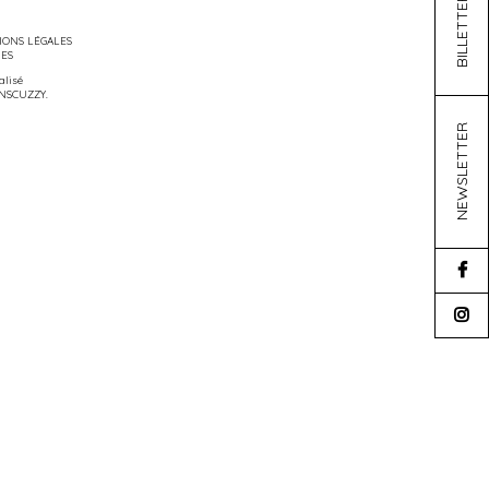
BILLETTERIE
ONS LÉGALES
IES
éalisé
NSCUZZY
.
NEWSLETTER