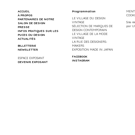
ACCUEIL
Programmation
MENTI
À PROPOS
COOK
LE VILLAGE DU DESIGN
PARTENAIRES DE NOTRE
VINTAGE
Site r
SALON DE DESIGN
SÉLECTION DE MARQUES DE
par
U
PRESSE
DESIGN CONTEMPORAIN
INFOS PRATIQUES SUR LES
LE VILLAGE DE LA MODE
PUCES DU DESIGN
VINTAGE
ACTUALITÉS
LA RUE DES DESIGNERS-
BILLETTERIE
MAKERS
NEWSLETTER
EXPOSITION MADE IN JAPAN
FACEBOOK
ESPACE EXPOSANT
INSTAGRAM
DEVENIR EXPOSANT