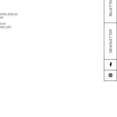
BILLETTERIE
ONS LÉGALES
IES
éalisé
NSCUZZY
.
NEWSLETTER