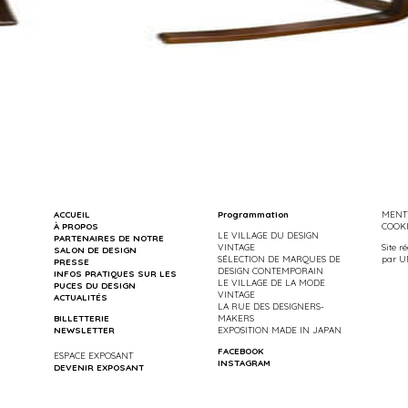
ACCUEIL
Programmation
MENTI
À PROPOS
COOK
LE VILLAGE DU DESIGN
PARTENAIRES DE NOTRE
VINTAGE
Site r
SALON DE DESIGN
SÉLECTION DE MARQUES DE
par
U
PRESSE
DESIGN CONTEMPORAIN
INFOS PRATIQUES SUR LES
LE VILLAGE DE LA MODE
PUCES DU DESIGN
VINTAGE
ACTUALITÉS
LA RUE DES DESIGNERS-
BILLETTERIE
MAKERS
NEWSLETTER
EXPOSITION MADE IN JAPAN
FACEBOOK
ESPACE EXPOSANT
INSTAGRAM
DEVENIR EXPOSANT