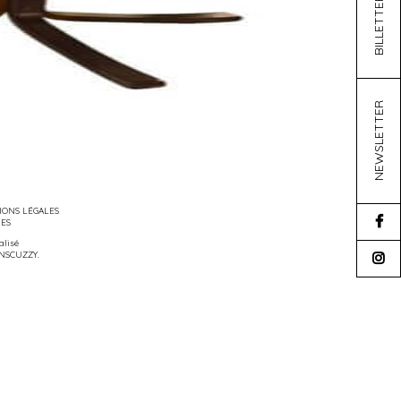
BILLETTERIE
NEWSLETTER
ONS LÉGALES
IES
éalisé
NSCUZZY
.