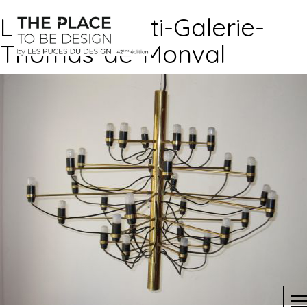
Lustre-Sarfatti-Galerie-
Thomas-de-Monval