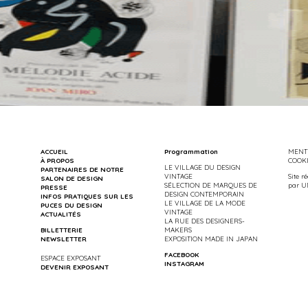
ACCUEIL
Programmation
MENTI
À PROPOS
COOK
LE VILLAGE DU DESIGN
PARTENAIRES DE NOTRE
VINTAGE
Site r
SALON DE DESIGN
SÉLECTION DE MARQUES DE
par
U
PRESSE
DESIGN CONTEMPORAIN
INFOS PRATIQUES SUR LES
LE VILLAGE DE LA MODE
PUCES DU DESIGN
VINTAGE
ACTUALITÉS
LA RUE DES DESIGNERS-
BILLETTERIE
MAKERS
NEWSLETTER
EXPOSITION MADE IN JAPAN
FACEBOOK
ESPACE EXPOSANT
INSTAGRAM
DEVENIR EXPOSANT