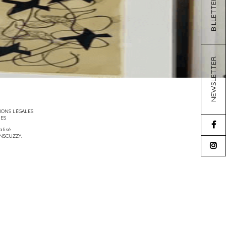
BILLETTERIE
NEWSLETTER
ONS LÉGALES
IES
éalisé
NSCUZZY
.