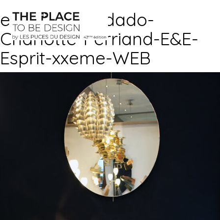
enfilade-candado-
Charlotte-Perriand-E&E-
Esprit-xxeme-WEB