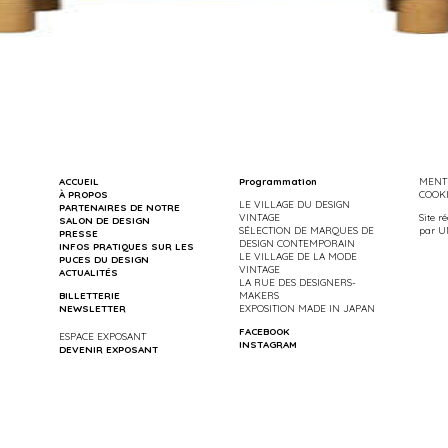
ACCUEIL
Programmation
MENTI
À PROPOS
COOK
LE VILLAGE DU DESIGN
PARTENAIRES DE NOTRE
VINTAGE
Site r
SALON DE DESIGN
SÉLECTION DE MARQUES DE
par
U
PRESSE
DESIGN CONTEMPORAIN
INFOS PRATIQUES SUR LES
LE VILLAGE DE LA MODE
PUCES DU DESIGN
VINTAGE
ACTUALITÉS
LA RUE DES DESIGNERS-
BILLETTERIE
MAKERS
NEWSLETTER
EXPOSITION MADE IN JAPAN
FACEBOOK
ESPACE EXPOSANT
INSTAGRAM
DEVENIR EXPOSANT