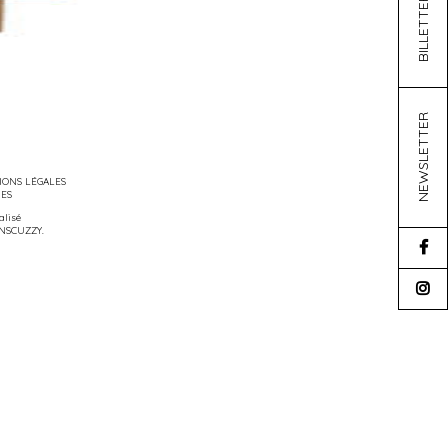
BILLETTERIE
NEWSLETTER
ONS LÉGALES
IES
éalisé
NSCUZZY
.