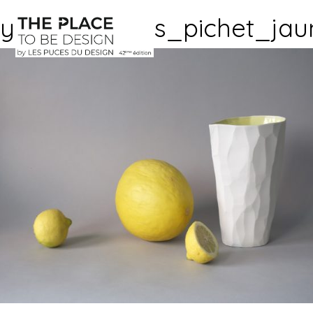
yfna_facettes_pichet_jau