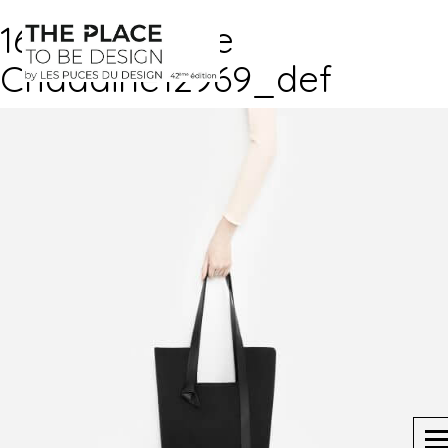
161217_Aurelie
Chadaine12969_def