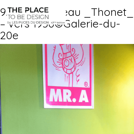
9. Paulin-Bureau _Thonet_
– vers 1950©Galerie-du-
20e