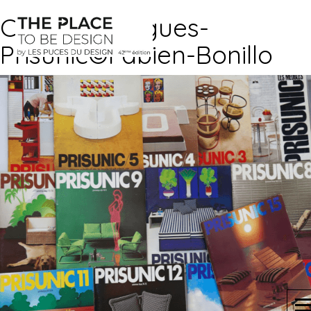
Couv-catalogues-
Prisunic©Fabien-Bonillo