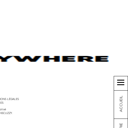
ACCUEIL
ONS LÉGALES
IES
éalisé
NSCUZZY
.