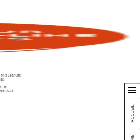
ONS LÉGALES
IES
éalisé
NSCUZZY
.
ACCUEIL