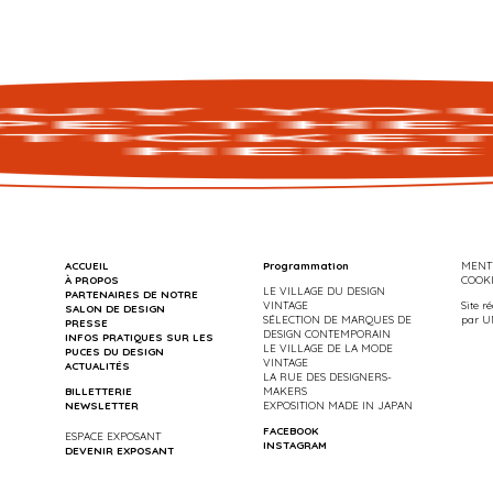
ACCUEIL
Programmation
MENTI
À PROPOS
COOK
LE VILLAGE DU DESIGN
PARTENAIRES DE NOTRE
VINTAGE
Site r
SALON DE DESIGN
SÉLECTION DE MARQUES DE
par
U
PRESSE
DESIGN CONTEMPORAIN
INFOS PRATIQUES SUR LES
LE VILLAGE DE LA MODE
PUCES DU DESIGN
VINTAGE
ACTUALITÉS
LA RUE DES DESIGNERS-
BILLETTERIE
MAKERS
NEWSLETTER
EXPOSITION MADE IN JAPAN
FACEBOOK
ESPACE EXPOSANT
INSTAGRAM
DEVENIR EXPOSANT