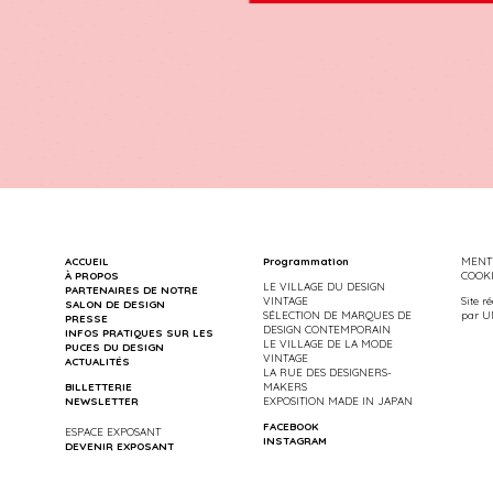
ACCUEIL
Programmation
MENTI
À PROPOS
COOK
LE VILLAGE DU DESIGN
PARTENAIRES DE NOTRE
VINTAGE
Site r
SALON DE DESIGN
SÉLECTION DE MARQUES DE
par
U
PRESSE
DESIGN CONTEMPORAIN
INFOS PRATIQUES SUR LES
LE VILLAGE DE LA MODE
PUCES DU DESIGN
VINTAGE
ACTUALITÉS
LA RUE DES DESIGNERS-
BILLETTERIE
MAKERS
NEWSLETTER
EXPOSITION MADE IN JAPAN
FACEBOOK
ESPACE EXPOSANT
INSTAGRAM
DEVENIR EXPOSANT